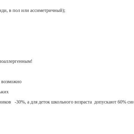
иди, в пол или ассиметричный);
ипоаллергенным!
о возможно
ньких
ьников
-30%,
а для деток школьного возраста
допускают 60% син