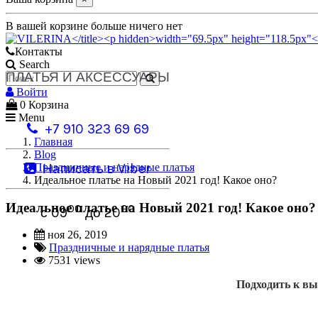
В вашей корзине больше ничего нет
Контакты
Search
ПЛАТЬЯ И АКСЕССУАРЫ
Войти
0
Корзина
Menu
+7 910 323 69 69
Главная
Blog
Написать в Viber
Праздничные и нарядные платья
Идеальное платье на Новый 2021 год! Какое оно?
Идеальное платье на Новый 2021 год! Какое оно?
00
00
с 09
до 20
ноя 26, 2019
Праздничные и нарядные платья
7531 views
Подходить к вы