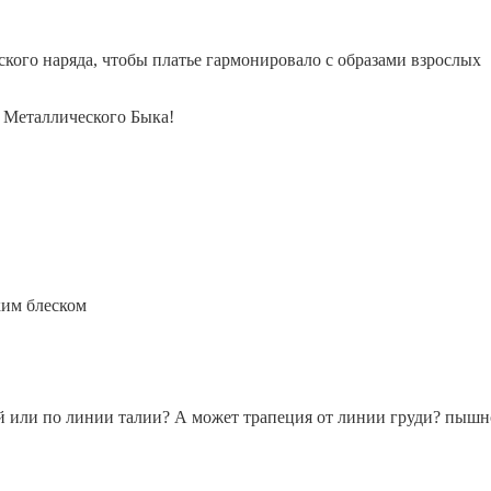
тского
наряда,
чтобы платье гармонировало с образами взрослых
о Металлического Быка!
ким блеском
й или по линии талии?
А может трапеция от линии груди? пышн